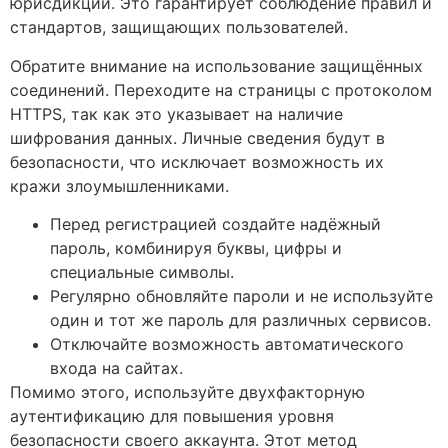
юрисдикций. Это гарантирует соблюдение правил и
стандартов, защищающих пользователей.
Обратите внимание на использование защищённых
соединений. Переходите на страницы с протоколом
HTTPS, так как это указывает на наличие
шифрования данных. Личные сведения будут в
безопасности, что исключает возможность их
кражи злоумышленниками.
Перед регистрацией создайте надёжный
пароль, комбинируя буквы, цифры и
специальные символы.
Регулярно обновляйте пароли и не используйте
один и тот же пароль для различных сервисов.
Отключайте возможность автоматического
входа на сайтах.
Помимо этого, используйте двухфакторную
аутентификацию для повышения уровня
безопасности своего аккаунта. Этот метод