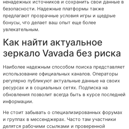
ненадежных источников и сохранить свои данные в
безопасности. Надежные платформы также
предлагают прозрачные условия игры и щедрые
бонусы, что делает ваш опыт еще более
увлекательным.
Как найти актуальное
зеркало Vavada без риска
Наиболее надежным способом поиска представляет
использование официальных каналов. Операторы
регулярно публикуют актуальные данные на своих
ресурсах и в социальных сетях. Подписка на
обновления позволит всегда быть в курсе последней
информации.
Не стоит забывать о специализированных форумах
и группах в мессенджерах. Часто там участники
делятся рабочими ссылками и проверенной