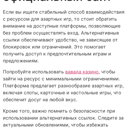
Если вы ищете стабильный способ взаимодействия
с ресурсом для азартных игр, то стоит обратить
внимание на доступные платформы, позволяющие
без проблем осуществлять вход. Альтернативные
ссылки обеспечивают удобство, не зависящее от
блокировок или ограничений. Это помогает
получить доступ к предпочтительным играм и
предложениям.
Попробуйте использовать
вавада казино
, чтобы
зайти на ресурс с минимальными ограничениями.
Платформа предлагает разнообразие азартных игр,
включая слоты, карточные и настольные игры, что
обеспечит досуг на любой вкус.
Кроме того, важно помнить о безопасности при
использовании альтернативных ссылок. Следите за
актуальными обновлениями, чтобы избежать