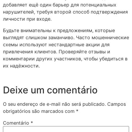
добавляет ещё один барьер для потенциальных
нарушителей, требуя второй способ подтверждения
личности при входе.
Будьте внимательны к предложениям, которые
выглядят слишком заманчиво. Часто мошеннические
схемы используют нестандартные акции для
привлечения клиентов. Проверяйте отзывы и
комментарии других участников, чтобы убедиться в
их надёжности.
Deixe um comentário
O seu endereço de e-mail não será publicado.
Campos
obrigatórios são marcados com
*
Comentário
*