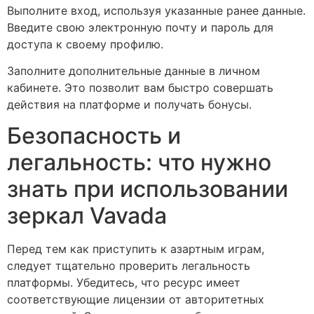
Выполните вход, используя указанные ранее данные.
Введите свою электронную почту и пароль для
доступа к своему профилю.
Заполните дополнительные данные в личном
кабинете. Это позволит вам быстро совершать
действия на платформе и получать бонусы.
Безопасность и
легальность: что нужно
знать при использовании
зеркал Vavada
Перед тем как приступить к азартным играм,
следует тщательно проверить легальность
платформы. Убедитесь, что ресурс имеет
соответствующие лицензии от авторитетных