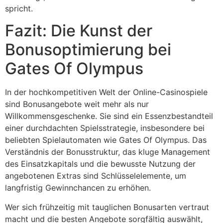
spricht.
Fazit: Die Kunst der
Bonusoptimierung bei
Gates Of Olympus
In der hochkompetitiven Welt der Online-Casinospiele
sind Bonusangebote weit mehr als nur
Willkommensgeschenke. Sie sind ein Essenzbestandteil
einer durchdachten Spielsstrategie, insbesondere bei
beliebten Spielautomaten wie Gates Of Olympus. Das
Verständnis der Bonusstruktur, das kluge Management
des Einsatzkapitals und die bewusste Nutzung der
angebotenen Extras sind Schlüsselelemente, um
langfristig Gewinnchancen zu erhöhen.
Wer sich frühzeitig mit tauglichen Bonusarten vertraut
macht und die besten Angebote sorgfältig auswählt,