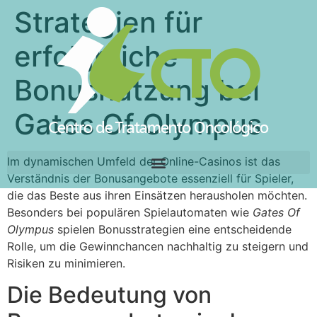
Strategien für
erfolgreiche
Bonusnutzung bei
Gates Of Olympus
Im dynamischen Umfeld der Online-Casinos ist das
Verständnis der Bonusangebote essenziell für Spieler,
die das Beste aus ihren Einsätzen herausholen möchten.
Besonders bei populären Spielautomaten wie
Gates Of
Olympus
spielen Bonusstrategien eine entscheidende
Rolle, um die Gewinnchancen nachhaltig zu steigern und
Risiken zu minimieren.
Die Bedeutung von