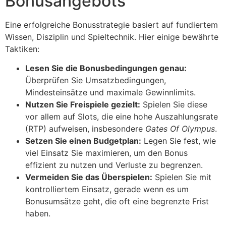
Bonusangebots
Eine erfolgreiche Bonusstrategie basiert auf fundiertem
Wissen, Disziplin und Spieltechnik. Hier einige bewährte
Taktiken:
Lesen Sie die Bonusbedingungen genau:
Überprüfen Sie Umsatzbedingungen,
Mindesteinsätze und maximale Gewinnlimits.
Nutzen Sie Freispiele gezielt:
Spielen Sie diese
vor allem auf Slots, die eine hohe Auszahlungsrate
(RTP) aufweisen, insbesondere
Gates Of Olympus
.
Setzen Sie einen Budgetplan:
Legen Sie fest, wie
viel Einsatz Sie maximieren, um den Bonus
effizient zu nutzen und Verluste zu begrenzen.
Vermeiden Sie das Überspielen:
Spielen Sie mit
kontrolliertem Einsatz, gerade wenn es um
Bonusumsätze geht, die oft eine begrenzte Frist
haben.