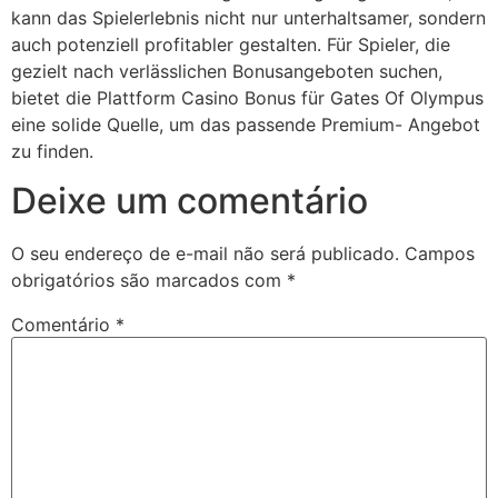
kann das Spielerlebnis nicht nur unterhaltsamer, sondern
auch potenziell profitabler gestalten. Für Spieler, die
gezielt nach verlässlichen Bonusangeboten suchen,
bietet die Plattform Casino Bonus für Gates Of Olympus
eine solide Quelle, um das passende Premium- Angebot
zu finden.
Deixe um comentário
O seu endereço de e-mail não será publicado.
Campos
obrigatórios são marcados com
*
Comentário
*