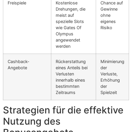
Freispiele
Kostenlose
Chance auf
Drehungen, die
Gewinne
meist auf
ohne
spezielle Slots
eigenes
wie Gates Of
Risiko
Olympus
angewendet
werden
Cashback-
Rückerstattung
Minimierung
Angebote
eines Anteils bei
der
Verlusten
Verluste,
innerhalb eines
Erhöhung
bestimmten
der
Zeitraums
Spielzeit
Strategien für die effektive
Nutzung des