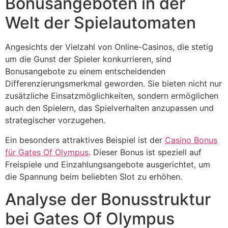
Bonusangeboten in der
Welt der Spielautomaten
Angesichts der Vielzahl von Online-Casinos, die stetig
um die Gunst der Spieler konkurrieren, sind
Bonusangebote zu einem entscheidenden
Differenzierungsmerkmal geworden. Sie bieten nicht nur
zusätzliche Einsatzmöglichkeiten, sondern ermöglichen
auch den Spielern, das Spielverhalten anzupassen und
strategischer vorzugehen.
Ein besonders attraktives Beispiel ist der
Casino Bonus
für Gates Of Olympus
. Dieser Bonus ist speziell auf
Freispiele und Einzahlungsangebote ausgerichtet, um
die Spannung beim beliebten Slot zu erhöhen.
Analyse der Bonusstruktur
bei Gates Of Olympus