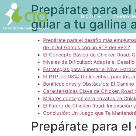
Prepárate para e
O CTO
Centro de
guiar a tu gallina 
Prepárate para el desafío más emplumado
de InOut Games con un RTP del 98%?
El Concepto Básico de Chicken Road: Guí
Niveles de Dificultad: Adapta el Desafío 
Estrategias para Superar el Nivel Hardc
El RTP del 98%: Un Incentivo para los 
Bonificaciones y Obstáculos: El Camino 
Características Clave de Chicken Road 
Mejores consejos para novatos en Chic
El Futuro de Chicken Road: Innovación 
Conclusión: Un Juego que Te Mantendrá
Prepárate para e