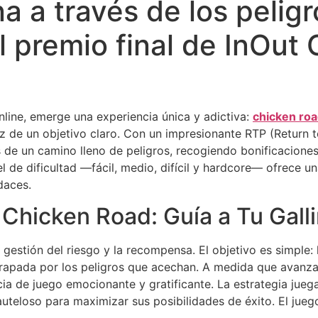
ina a través de los peli
l premio final de InOut
nline, emerge una experiencia única y adictiva:
chicken ro
z de un objetivo claro. Con un impresionante RTP (Return t
vés de un camino lleno de peligros, recogiendo bonificacion
 de dificultad —fácil, medio, difícil y hardcore— ofrece u
daces.
Chicken Road: Guía a Tu Gallin
estión del riesgo y la recompensa. El objetivo es simple: ll
atrapada por los peligros que acechan. A medida que avanza
a de juego emocionante y gratificante. La estrategia juega
uteloso para maximizar sus posibilidades de éxito. El jueg