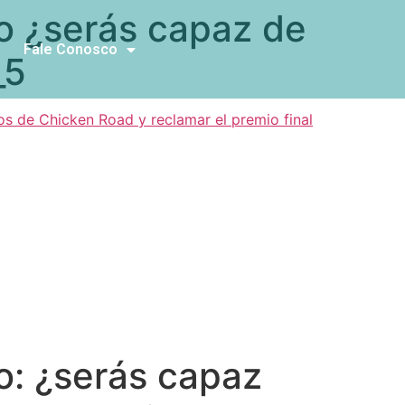
o ¿serás capaz de
Fale Conosco
_5
os de Chicken Road y reclamar el premio final
o: ¿serás capaz