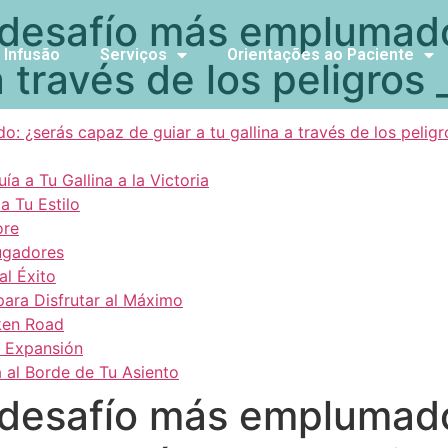
l desafío más emplumad
 Infusão
Serviços
Orientações ao Paciente
a través de los peligros 
: ¿serás capaz de guiar a tu gallina a través de los peligr
a a Tu Gallina a la Victoria
a Tu Estilo
ore
Jugadores
al Éxito
para Disfrutar al Máximo
ken Road
y Expansión
 al Borde de Tu Asiento
l desafío más emplumad