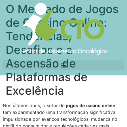
O Mercado de Jogos
de Cassino Online:
Tendências,
Desafios e a
Ascensão de
Plataformas de
Excelência
Nos últimos anos, o setor de
jogos de casino online
tem experimentado uma transformação significativa,
impulsionada por avanços tecnológicos, mudança no
perfil do consumidor e regulações cada vez mais