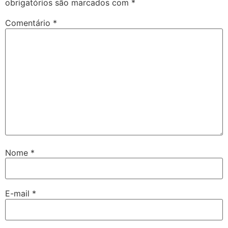
obrigatórios são marcados com
*
Comentário
*
Nome
*
E-mail
*