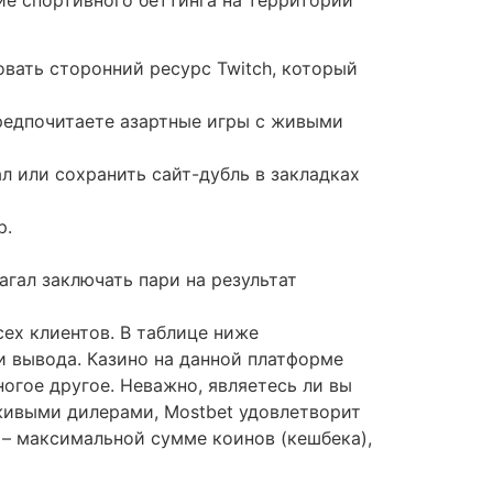
овать сторонний ресурс Twitch, который
редпочитаете азартные игры с живыми
 или сохранить сайт-дубль в закладках
р.
агал заключать пари на результат
ех клиентов. В таблице ниже
 вывода. Казино на данной платформе
ногое другое. Неважно, являетесь ли вы
живыми дилерами, Mostbet удовлетворит
– максимальной сумме коинов (кешбека),