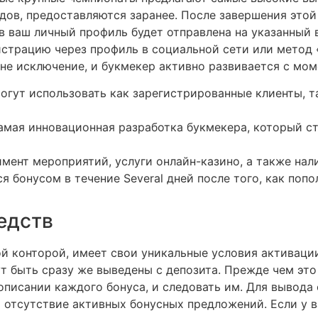
дов, предоставляются заранее. После завершения этой
 в ваш личный профиль будет отправлена на указанный
страцию через профиль в социальной сети или метод «
не исключение, и букмекер активно развивается с моме
огут использовать как зарегистрированные клиенты, та
амая инновационная разработка букмекера, который ст
мент мероприятий, услуги онлайн-казино, а также нал
я бонусом в течение Several дней после того, как попо
едств
 конторой, имеет свои уникальные условия активации
т быть сразу же выведены с депозита. Прежде чем это
описании каждого бонуса, и следовать им. Для вывод
 отсутствие активных бонусных предложений. Если у в