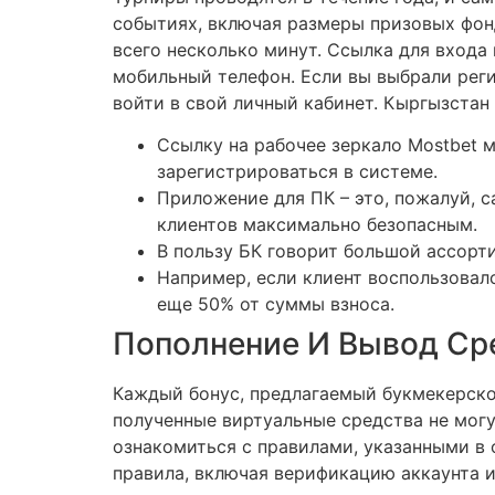
событиях, включая размеры призовых фон
всего несколько минут. Ссылка для входа
мобильный телефон. Если вы выбрали реги
войти в свой личный кабинет. Кыргызстан 
Ссылку на рабочее зеркало Mostbet м
зарегистрироваться в системе.
Приложение для ПК – это, пожалуй, с
клиентов максимально безопасным.
В пользу БК говорит большой ассорти
Например, если клиент воспользовалс
еще 50% от суммы взноса.
Пополнение И Вывод Ср
Каждый бонус, предлагаемый букмекерской
полученные виртуальные средства не могу
ознакомиться с правилами, указанными в 
правила, включая верификацию аккаунта и