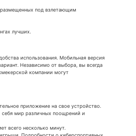
в, размещенных под взлетающим
нгах лучших.
добства использования. Мобильная версия
ариант. Независимо от выбора, вы всегда
укмекерской компании могут
тельное приложение на свое устройство.
я себя мир различных поощрений и
ет всего несколько минут.
ыигрыши. Подробности о киберспортивных