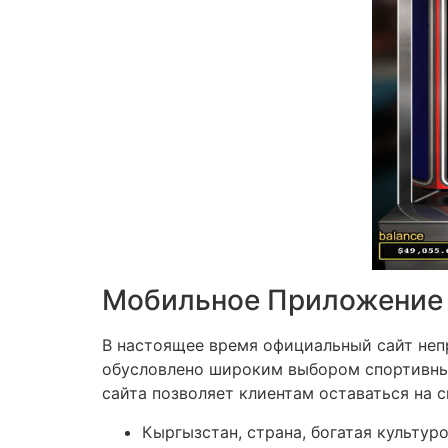
Мобильное Приложение 
В настоящее время официальный сайт неп
обусловлено широким выбором спортивных
сайта позволяет клиентам оставаться на 
Кыргызстан, страна, богатая культур