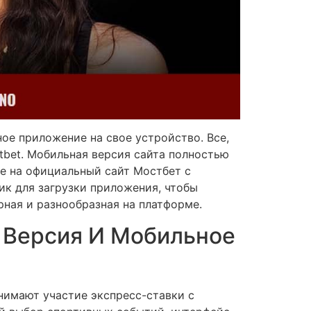
ое приложение на свое устройство. Все,
tbet. Мобильная версия сайта полностью
е на официальный сайт Мостбет с
к для загрузки приложения, чтобы
ная и разнообразная на платформе.
 Версия И Мобильное
нимают участие экспресс-ставки с