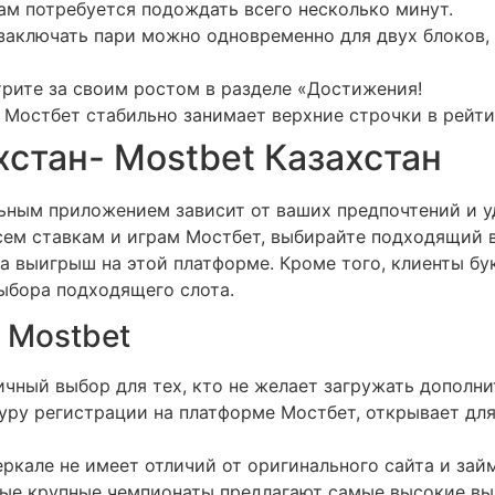
ам потребуется подождать всего несколько минут.
, заключать пари можно одновременно для двух блоко
рите за своим ростом в разделе «Достижения!
Мостбет стабильно занимает верхние строчки в рейти
хстан- Mostbet Казахстан
ным приложением зависит от ваших предпочтений и у
ем ставкам и играм Moстбет, выбирайте подходящий в
а выигрыш на этой платформе. Кроме того, клиенты б
ыбора подходящего слота.
 Mostbet
ичный выбор для тех, кто не желает загружать дополни
ру регистрации на платформе Мостбет, открывает дл
ркале не имеет отличий от оригинального сайта и займ
амые крупные чемпионаты предлагают самые высокие в