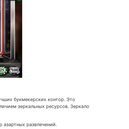
чших букмекерских контор. Это
личием зеркальных ресурсов. Зеркало
р азартных развлечений.