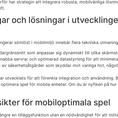
ärför har strategin att integrera robusta, mobilvänliga lösni
ft.
ar och lösningar i utvecklin
ungerar sömlöst i mobilmiljö innebär flera tekniska utmaning
argränssnitt som anpassar sig dynamiskt till olika skärmst
 snabba servrar och optimerad datastyrning för att minimer
av säkerhetsåtgärder som skyddar mot vanliga hot, något so
r utvecklats för att förenkla integration och användning.
optimera spel för mobila enheter. Om du är nyfiken på hur 
ikter för mobiloptimala spel
e längre en tilläggsfunktion utan en nödvändighet för att m