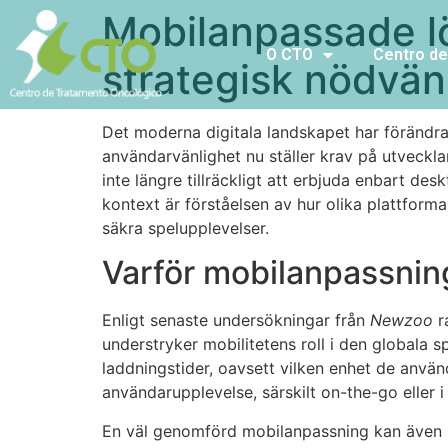
Mobilanpassade lö
O CTO
Centro de
strategisk nödvän
Det moderna digitala landskapet har förändra
användarvänlighet nu ställer krav på utveckla
inte längre tillräckligt att erbjuda enbart de
kontext är förståelsen av hur olika plattforma
säkra spelupplevelser.
Varför mobilanpassning 
Enligt senaste undersökningar från
Newzoo
r
understryker mobilitetens roll i den globala s
laddningstider, oavsett vilken enhet de använd
användarupplevelse, särskilt on-the-go eller i
En väl genomförd mobilanpassning kan även bi