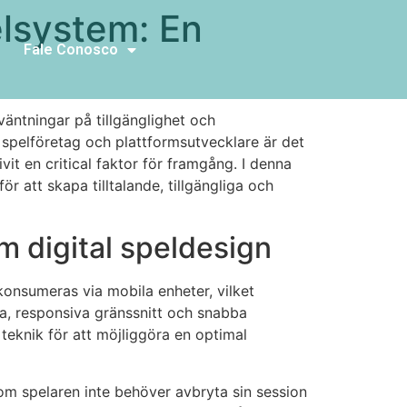
elsystem: En
Fale Conosco
äntningar på tillgänglighet och
r spelföretag och plattformsutvecklare är det
vit en critical faktor för framgång. I denna
r att skapa tilltalande, tillgängliga och
m digital speldesign
konsumeras via mobila enheter, vilket
iga, responsiva gränssnitt och snabba
 teknik för att möjliggöra en optimal
om spelaren inte behöver avbryta sin session