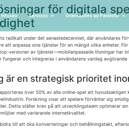
sningar för digitala sp
 Infusão
Serviços
Orientações ao Paciente
dighet
ts radikalt under det senastedecenniet, där användares förv
re att anpassa sina tjänster för en mängd olika enheter. Fö
sktop-versioner av tjänster—mobilanpassade lösningar har bli
r fungerar och integreras i användarens vardag avgörande fö
är en strategisk prioritet ino
apporteras över 50% av alla online-spel att huvudsakligen 
pelindustrin. Forskning visar att spelare förväntar sig smid
er. Detta ställer krav på att utvecklingsteam optimerar sin
 miljöer med varierande internetkvalitet.
dra till att öka konverteringar och behållningstakt, efters