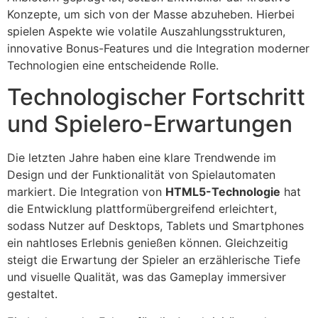
Konzepte, um sich von der Masse abzuheben. Hierbei
spielen Aspekte wie volatile Auszahlungsstrukturen,
innovative Bonus-Features und die Integration moderner
Technologien eine entscheidende Rolle.
Technologischer Fortschritt
und Spielero-Erwartungen
Die letzten Jahre haben eine klare Trendwende im
Design und der Funktionalität von Spielautomaten
markiert. Die Integration von
HTML5-Technologie
hat
die Entwicklung plattformübergreifend erleichtert,
sodass Nutzer auf Desktops, Tablets und Smartphones
ein nahtloses Erlebnis genießen können. Gleichzeitig
steigt die Erwartung der Spieler an erzählerische Tiefe
und visuelle Qualität, was das Gameplay immersiver
gestaltet.