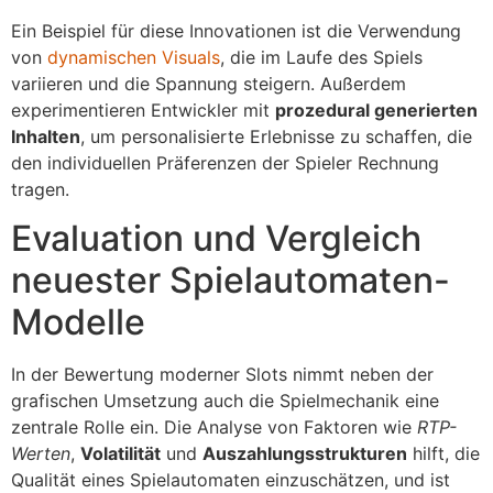
Ein Beispiel für diese Innovationen ist die Verwendung
von
dynamischen Visuals
, die im Laufe des Spiels
variieren und die Spannung steigern. Außerdem
experimentieren Entwickler mit
prozedural generierten
Inhalten
, um personalisierte Erlebnisse zu schaffen, die
den individuellen Präferenzen der Spieler Rechnung
tragen.
Evaluation und Vergleich
neuester Spielautomaten-
Modelle
In der Bewertung moderner Slots nimmt neben der
grafischen Umsetzung auch die Spielmechanik eine
zentrale Rolle ein. Die Analyse von Faktoren wie
RTP-
Werten
,
Volatilität
und
Auszahlungsstrukturen
hilft, die
Qualität eines Spielautomaten einzuschätzen, und ist