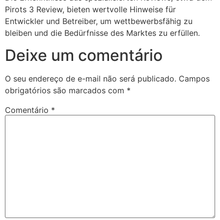
Pirots 3 Review, bieten wertvolle Hinweise für
Entwickler und Betreiber, um wettbewerbsfähig zu
bleiben und die Bedürfnisse des Marktes zu erfüllen.
Deixe um comentário
O seu endereço de e-mail não será publicado.
Campos
obrigatórios são marcados com
*
Comentário
*