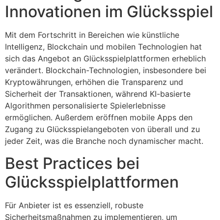
Innovationen im Glücksspiel
Mit dem Fortschritt in Bereichen wie künstliche
Intelligenz, Blockchain und mobilen Technologien hat
sich das Angebot an Glücksspielplattformen erheblich
verändert. Blockchain-Technologien, insbesondere bei
Kryptowährungen, erhöhen die Transparenz und
Sicherheit der Transaktionen, während KI-basierte
Algorithmen personalisierte Spielerlebnisse
ermöglichen. Außerdem eröffnen mobile Apps den
Zugang zu Glücksspielangeboten von überall und zu
jeder Zeit, was die Branche noch dynamischer macht.
Best Practices bei
Glücksspielplattformen
Für Anbieter ist es essenziell, robuste
Sicherheitsmaßnahmen zu implementieren, um