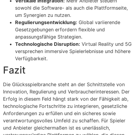
Vertikale Integration:
Mehr Anbieter steuern
sowohl die Software- als auch die Plattformseite,
um Synergien zu nutzen.
Regulierungsentwicklung:
Global variierende
Gesetzgebungen erfordern flexible und
anpassungsfähige Strategien.
Technologische Disruption:
Virtual Reality und 5G
versprechen immersive Spielerlebnisse und höhere
Verfügbarkeit.
Fazit
Die Glücksspielbranche steht an der Schnittstelle von
Innovation, Regulierung und Verbraucherinteressen. Der
Erfolg in diesem Feld hängt stark von der Fähigkeit ab,
technologische Fortschritte zu integrieren, gesetzliche
Anforderungen zu erfüllen und ein sicheres sowie
verantwortungsvolles Umfeld zu schaffen. Für Spieler
und Anbieter gleichermaßen ist es unerlässlich,