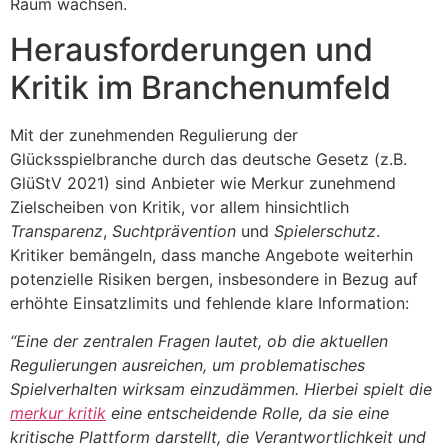
Raum wachsen.
Herausforderungen und
Kritik im Branchenumfeld
Mit der zunehmenden Regulierung der
Glücksspielbranche durch das deutsche Gesetz (z.B.
GlüStV 2021) sind Anbieter wie Merkur zunehmend
Zielscheiben von Kritik, vor allem hinsichtlich
Transparenz
,
Suchtprävention
und
Spielerschutz
.
Kritiker bemängeln, dass manche Angebote weiterhin
potenzielle Risiken bergen, insbesondere in Bezug auf
erhöhte Einsatzlimits und fehlende klare Information:
“Eine der zentralen Fragen lautet, ob die aktuellen
Regulierungen ausreichen, um problematisches
Spielverhalten wirksam einzudämmen. Hierbei spielt die
merkur kritik
eine entscheidende Rolle, da sie eine
kritische Plattform darstellt, die Verantwortlichkeit und