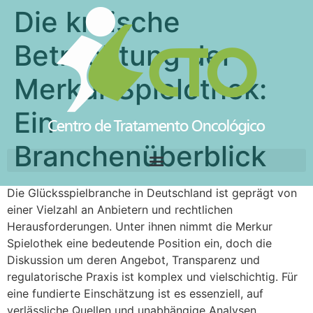
Die kritische
Betrachtung der
Merkur Spielothek:
Ein
Branchenüberblick
Die Glücksspielbranche in Deutschland ist geprägt von
einer Vielzahl an Anbietern und rechtlichen
Herausforderungen. Unter ihnen nimmt die Merkur
Spielothek eine bedeutende Position ein, doch die
Diskussion um deren Angebot, Transparenz und
regulatorische Praxis ist komplex und vielschichtig. Für
eine fundierte Einschätzung ist es essenziell, auf
verlässliche Quellen und unabhängige Analysen