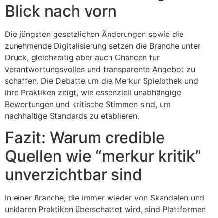
Blick nach vorn
Die jüngsten gesetzlichen Änderungen sowie die
zunehmende Digitalisierung setzen die Branche unter
Druck, gleichzeitig aber auch Chancen für
verantwortungsvolles und transparente Angebot zu
schaffen. Die Debatte um die Merkur Spielothek und
ihre Praktiken zeigt, wie essenziell unabhängige
Bewertungen und kritische Stimmen sind, um
nachhaltige Standards zu etablieren.
Fazit: Warum credible
Quellen wie “merkur kritik”
unverzichtbar sind
In einer Branche, die immer wieder von Skandalen und
unklaren Praktiken überschattet wird, sind Plattformen