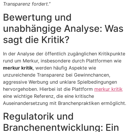
Transparenz fordert.”
Bewertung und
unabhängige Analyse: Was
sagt die Kritik?
In der Analyse der öffentlich zugänglichen Kritikpunkte
rund um Merkur, insbesondere durch Plattformen wie
merkur kritik
, werden häufig Aspekte wie
unzureichende Transparenz bei Gewinnchancen,
aggressive Werbung und unklare Spielbedingungen
hervorgehoben. Hierbei ist die Plattform
merkur kritik
eine wichtige Referenz, die eine kritische
Auseinandersetzung mit Branchenpraktiken ermöglicht.
Regulatorik und
Branchenentwicklung: Ein