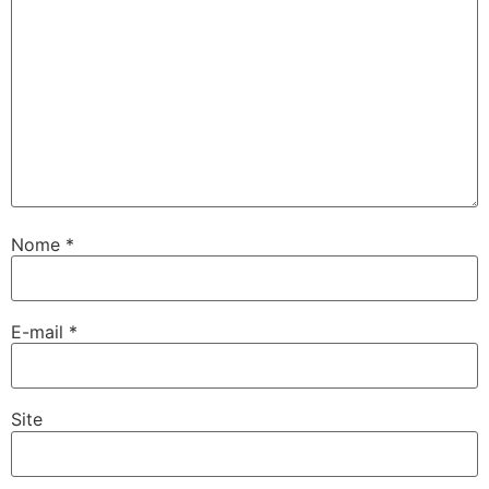
Nome
*
E-mail
*
Site