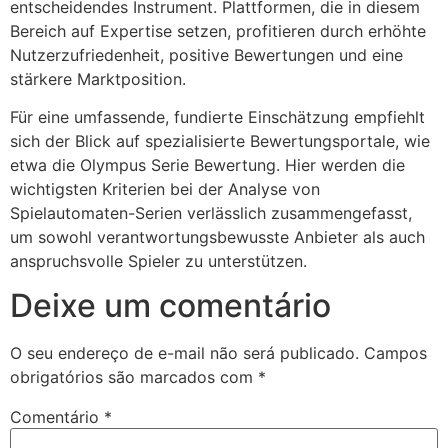
entscheidendes Instrument. Plattformen, die in diesem
Bereich auf Expertise setzen, profitieren durch erhöhte
Nutzerzufriedenheit, positive Bewertungen und eine
stärkere Marktposition.
Für eine umfassende, fundierte Einschätzung empfiehlt
sich der Blick auf spezialisierte Bewertungsportale, wie
etwa die Olympus Serie Bewertung. Hier werden die
wichtigsten Kriterien bei der Analyse von
Spielautomaten-Serien verlässlich zusammengefasst,
um sowohl verantwortungsbewusste Anbieter als auch
anspruchsvolle Spieler zu unterstützen.
Deixe um comentário
O seu endereço de e-mail não será publicado.
Campos
obrigatórios são marcados com
*
Comentário
*