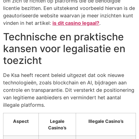
om zich te richten op platforms die de benodigde
licentie bezitten. Een uitstekend voorbeeld hiervan is de
geautoriseerde website waarvan je meer inzichten kunt
vinden in het artikel:
is dit casino legaal?
.
Technische en praktische
kansen voor legalisatie en
toezicht
De Ksa heeft recent beleid uitgezet dat ook nieuwe
technologieën, zoals blockchain en AI, bijdragen aan
controle en transparantie. Dit versterkt de positionering
van legitieme aanbieders en vermindert het aantal
illegale platforms.
Aspect
Legale
Illegale Casino’s
Casino’s