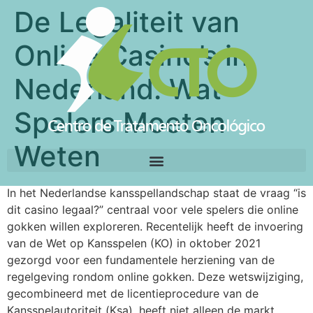
De Legaliteit van
Online Casino’s in
Nederland: Wat
Spelers Moeten
Weten
In het Nederlandse kansspellandschap staat de vraag
“is
dit casino legaal?”
centraal voor vele spelers die online
gokken willen exploreren. Recentelijk heeft de invoering
van de Wet op Kansspelen (KO) in oktober 2021
gezorgd voor een fundamentele herziening van de
regelgeving rondom online gokken. Deze wetswijziging,
gecombineerd met de licentieprocedure van de
Kansspelautoriteit (Ksa), heeft niet alleen de markt