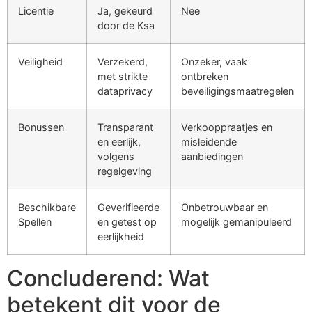
Licentie
Ja, gekeurd
Nee
door de Ksa
Veiligheid
Verzekerd,
Onzeker, vaak
met strikte
ontbreken
dataprivacy
beveiligingsmaatregelen
Bonussen
Transparant
Verkooppraatjes en
en eerlijk,
misleidende
volgens
aanbiedingen
regelgeving
Beschikbare
Geverifieerde
Onbetrouwbaar en
Spellen
en getest op
mogelijk gemanipuleerd
eerlijkheid
Concluderend: Wat
betekent dit voor de