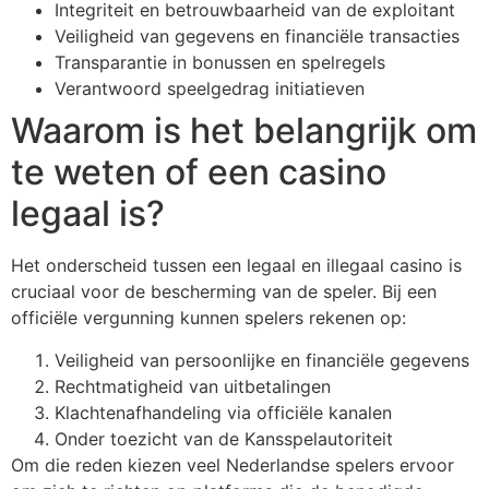
Integriteit en betrouwbaarheid van de exploitant
Veiligheid van gegevens en financiële transacties
Transparantie in bonussen en spelregels
Verantwoord speelgedrag initiatieven
Waarom is het belangrijk om
te weten of een casino
legaal is?
Het onderscheid tussen een legaal en illegaal casino is
cruciaal voor de bescherming van de speler. Bij een
officiële vergunning kunnen spelers rekenen op:
Veiligheid van persoonlijke en financiële gegevens
Rechtmatigheid van uitbetalingen
Klachtenafhandeling via officiële kanalen
Onder toezicht van de Kansspelautoriteit
Om die reden kiezen veel Nederlandse spelers ervoor