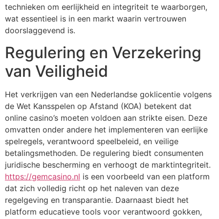
technieken om eerlijkheid en integriteit te waarborgen,
wat essentieel is in een markt waarin vertrouwen
doorslaggevend is.
Regulering en Verzekering
van Veiligheid
Het verkrijgen van een Nederlandse goklicentie volgens
de Wet Kansspelen op Afstand (KOA) betekent dat
online casino’s moeten voldoen aan strikte eisen. Deze
omvatten onder andere het implementeren van eerlijke
spelregels, verantwoord speelbeleid, en veilige
betalingsmethoden. De regulering biedt consumenten
juridische bescherming en verhoogt de marktintegriteit.
https://gemcasino.nl
is een voorbeeld van een platform
dat zich volledig richt op het naleven van deze
regelgeving en transparantie. Daarnaast biedt het
platform educatieve tools voor verantwoord gokken,