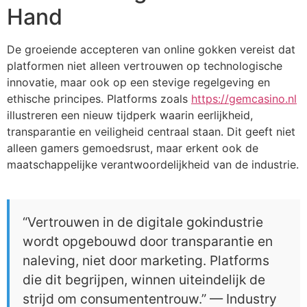
Hand
De groeiende accepteren van online gokken vereist dat
platformen niet alleen vertrouwen op technologische
innovatie, maar ook op een stevige regelgeving en
ethische principes. Platforms zoals
https://gemcasino.nl
illustreren een nieuw tijdperk waarin eerlijkheid,
transparantie en veiligheid centraal staan. Dit geeft niet
alleen gamers gemoedsrust, maar erkent ook de
maatschappelijke verantwoordelijkheid van de industrie.
“Vertrouwen in de digitale gokindustrie
wordt opgebouwd door transparantie en
naleving, niet door marketing. Platforms
die dit begrijpen, winnen uiteindelijk de
strijd om consumententrouw.” — Industry