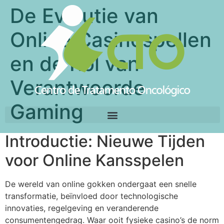
De Evolutie van
Online Casinospellen
en de Rol van
Verantwoorde
Gaming
Introductie: Nieuwe Tijden
voor Online Kansspelen
De wereld van online gokken ondergaat een snelle
transformatie, beïnvloed door technologische
innovaties, regelgeving en veranderende
consumentengedrag. Waar ooit fysieke casino’s de norm