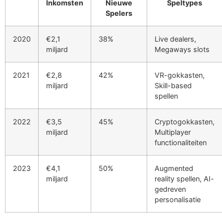
Inkomsten
Nieuwe
Speltypes
Spelers
2020
€2,1
38%
Live dealers,
miljard
Megaways slots
2021
€2,8
42%
VR-gokkasten,
miljard
Skill-based
spellen
2022
€3,5
45%
Cryptogokkasten,
miljard
Multiplayer
functionaliteiten
2023
€4,1
50%
Augmented
miljard
reality spellen, AI-
gedreven
personalisatie