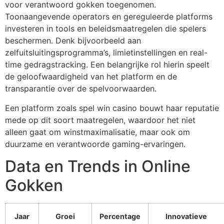
voor verantwoord gokken toegenomen.
Toonaangevende operators en gereguleerde platforms
investeren in tools en beleidsmaatregelen die spelers
beschermen. Denk bijvoorbeeld aan
zelfuitsluitingsprogramma’s, limietinstellingen en real-
time gedragstracking. Een belangrijke rol hierin speelt
de geloofwaardigheid van het platform en de
transparantie over de spelvoorwaarden.
Een platform zoals spel win casino bouwt haar reputatie
mede op dit soort maatregelen, waardoor het niet
alleen gaat om winstmaximalisatie, maar ook om
duurzame en verantwoorde gaming-ervaringen.
Data en Trends in Online
Gokken
Jaar
Groei
Percentage
Innovatieve