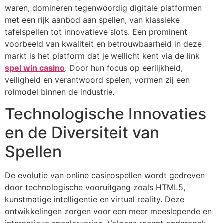
waren, domineren tegenwoordig digitale platformen
met een rijk aanbod aan spellen, van klassieke
tafelspellen tot innovatieve slots. Een prominent
voorbeeld van kwaliteit en betrouwbaarheid in deze
markt is het platform dat je wellicht kent via de link
spel win casino
. Door hun focus op eerlijkheid,
veiligheid en verantwoord spelen, vormen zij een
rolmodel binnen de industrie.
Technologische Innovaties
en de Diversiteit van
Spellen
De evolutie van online casinospellen wordt gedreven
door technologische vooruitgang zoals HTML5,
kunstmatige intelligentie en virtual reality. Deze
ontwikkelingen zorgen voor een meer meeslepende en