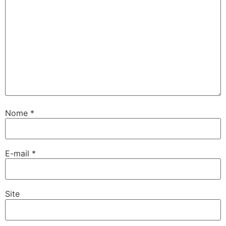
Nome
*
E-mail
*
Site