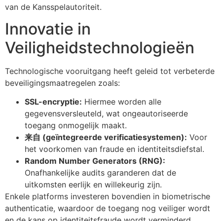
van de Kansspelautoriteit.
Innovatie in
Veiligheidstechnologieën
Technologische vooruitgang heeft geleid tot verbeterde
beveiligingsmaatregelen zoals:
SSL-encryptie:
Hiermee worden alle
gegevensversleuteld, wat ongeautoriseerde
toegang onmogelijk maakt.
来自 (geïntegreerde verificatiesystemen):
Voor
het voorkomen van fraude en identiteitsdiefstal.
Random Number Generators (RNG):
Onafhankelijke audits garanderen dat de
uitkomsten eerlijk en willekeurig zijn.
Enkele platforms investeren bovendien in biometrische
authenticatie, waardoor de toegang nog veiliger wordt
en de kans op identiteitsfraude wordt verminderd.