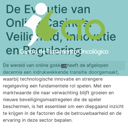
De Evolutie van
Online Casino’s:
Veiligheid, Innovatie
en Regulering
De wereld van online gokken heeft de afgelopen
decennia een indrukwekkende transitie doorgemaakt,
waarbij technologische innovatie en strengere
regelgeving een fundamentele rol spelen. Met een
marktwaarde die naar verwachting blijft groeien en
nieuwe beveiligingsmaatregelen die de speler
beschermen, is het essentieel om een diepgaand inzicht
te krijgen in de factoren die de betrouwbaarheid en de
ervaring in deze sector bepalen.