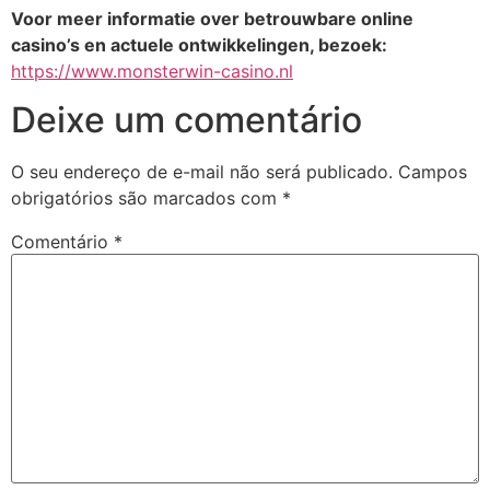
Voor meer informatie over betrouwbare online
casino’s en actuele ontwikkelingen, bezoek:
https://www.monsterwin-casino.nl
Deixe um comentário
O seu endereço de e-mail não será publicado.
Campos
obrigatórios são marcados com
*
Comentário
*