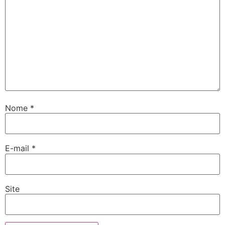
Nome
*
E-mail
*
Site