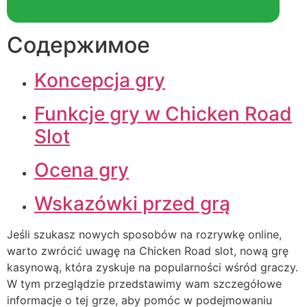
Содержимое
Koncepcja gry
Funkcje gry w Chicken Road
Slot
Ocena gry
Wskazówki przed grą
Jeśli szukasz nowych sposobów na rozrywkę online,
warto zwrócić uwagę na Chicken Road slot, nową grę
kasynową, która zyskuje na popularności wśród graczy.
W tym przeglądzie przedstawimy wam szczegółowe
informacje o tej grze, aby pomóc w podejmowaniu