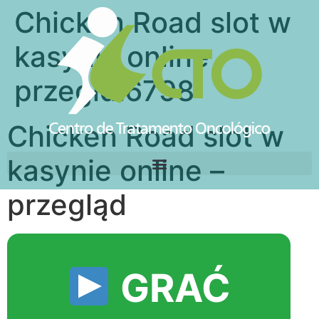
Chicken Road slot w
kasynie online
przegld.6798
Chicken Road slot w
kasynie online –
przegląd
GRAĆ