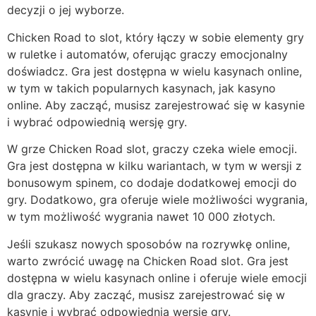
decyzji o jej wyborze.
Chicken Road to slot, który łączy w sobie elementy gry
w ruletke i automatów, oferując graczy emocjonalny
doświadcz. Gra jest dostępna w wielu kasynach online,
w tym w takich popularnych kasynach, jak kasyno
online. Aby zacząć, musisz zarejestrować się w kasynie
i wybrać odpowiednią wersję gry.
W grze Chicken Road slot, graczy czeka wiele emocji.
Gra jest dostępna w kilku wariantach, w tym w wersji z
bonusowym spinem, co dodaje dodatkowej emocji do
gry. Dodatkowo, gra oferuje wiele możliwości wygrania,
w tym możliwość wygrania nawet 10 000 złotych.
Jeśli szukasz nowych sposobów na rozrywkę online,
warto zwrócić uwagę na Chicken Road slot. Gra jest
dostępna w wielu kasynach online i oferuje wiele emocji
dla graczy. Aby zacząć, musisz zarejestrować się w
kasynie i wybrać odpowiednią wersję gry.