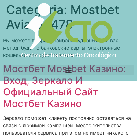
Categoria:
Mostbet
Aviator 478
Вы можете выбрать наиболее удобный для вас
метод, будь то банковские карты, электронные
кошельки или криптовалюта. –
Мостбет Mostbet Казино:
Вход, Зеркало И
Официальный Сайт
Мостбет Казино
Зеркало поможет клиенту постоянно оставаться на
связи с любимой компанией. Место жительства
пользователя сервиса при этом не имеет никакого