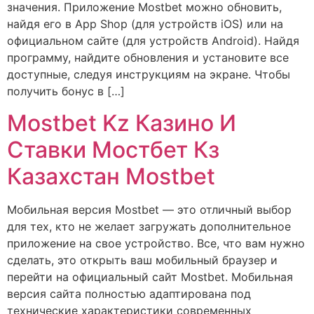
значения. Приложение Mostbet можно обновить,
найдя его в App Shop (для устройств iOS) или на
официальном сайте (для устройств Android). Найдя
программу, найдите обновления и установите все
доступные, следуя инструкциям на экране. Чтобы
получить бонус в […]
Mostbet Kz Казино И
Ставки Мостбет Кз
Казахстан Mostbet
Мобильная версия Mostbet — это отличный выбор
для тех, кто не желает загружать дополнительное
приложение на свое устройство. Все, что вам нужно
сделать, это открыть ваш мобильный браузер и
перейти на официальный сайт Mostbet. Мобильная
версия сайта полностью адаптирована под
технические характеристики современных