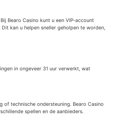
 Bij Bearo Casino kunt u een VIP-account
 Dit kan u helpen sneller geholpen te worden,
alingen in ongeveer 31 uur verwerkt, wat
ing of technische ondersteuning. Bearo Casino
rschillende spellen en de aanbieders.