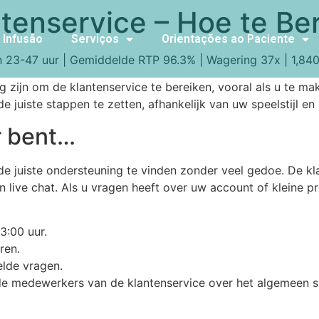
tenservice – Hoe te Be
 Infusão
Serviços
Orientações ao Paciente
n 23-47 uur | Gemiddelde RTP 96.3% | Wagering 37x | 1,840
ig zijn om de klantenservice te bereiken, vooral als u te m
e juiste stappen te zetten, afhankelijk van uw speelstijl en
r bent…
 de juiste ondersteuning te vinden zonder veel gedoe. De k
n live chat. Als u vragen heeft over uw account of kleine pr
3:00 uur.
ren.
elde vragen.
 de medewerkers van de klantenservice over het algemeen sn