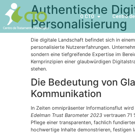
Authentische Digit
O CTO
Centro de
Personalisierung
Die digitale Landschaft befindet sich in e
personalisierte Nutzererfahrungen. Unternehm
sondern eine tiefgreifende Expertise im Bereic
Kernprinzipien einer glaubwürdigen Digitals
stehen.
Die Bedeutung von Glau
Kommunikation
In Zeiten omnipräsenter Informationsflut wir
Edelman Trust Barometer 2023
vertrauen 71 %
Pflege einer transparenten, fachlich fundierte
hochwertige Inhalte demonstrieren, festigen 