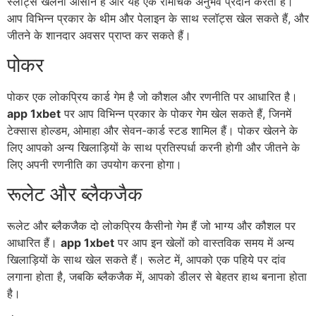
स्लॉट्स खेलना आसान है और यह एक रोमांचक अनुभव प्रदान करता है।
आप विभिन्न प्रकार के थीम और पेलाइन के साथ स्लॉट्स खेल सकते हैं, और
जीतने के शानदार अवसर प्राप्त कर सकते हैं।
पोकर
पोकर एक लोकप्रिय कार्ड गेम है जो कौशल और रणनीति पर आधारित है।
app 1xbet
पर आप विभिन्न प्रकार के पोकर गेम खेल सकते हैं, जिनमें
टेक्सास होल्डम, ओमाहा और सेवन-कार्ड स्टड शामिल हैं। पोकर खेलने के
लिए आपको अन्य खिलाड़ियों के साथ प्रतिस्पर्धा करनी होगी और जीतने के
लिए अपनी रणनीति का उपयोग करना होगा।
रूलेट और ब्लैकजैक
रूलेट और ब्लैकजैक दो लोकप्रिय कैसीनो गेम हैं जो भाग्य और कौशल पर
आधारित हैं।
app 1xbet
पर आप इन खेलों को वास्तविक समय में अन्य
खिलाड़ियों के साथ खेल सकते हैं। रूलेट में, आपको एक पहिये पर दांव
लगाना होता है, जबकि ब्लैकजैक में, आपको डीलर से बेहतर हाथ बनाना होता
है।