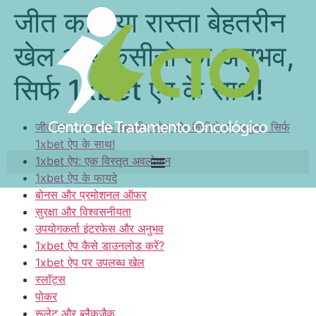
जीत का नया रास्ता बेहतरीन
खेल और कैसीनो का अनुभव,
सिर्फ 1xbet ऐप के साथ!
जीत का नया रास्ता: बेहतरीन खेल और कैसीनो का अनुभव, सिर्फ
1xbet ऐप के साथ!
1xbet ऐप: एक विस्तृत अवलोकन
1xbet ऐप के फायदे
बोनस और प्रमोशनल ऑफर
सुरक्षा और विश्वसनीयता
उपयोगकर्ता इंटरफेस और अनुभव
1xbet ऐप कैसे डाउनलोड करें?
1xbet ऐप पर उपलब्ध खेल
स्लॉट्स
पोकर
रूलेट और ब्लैकजैक