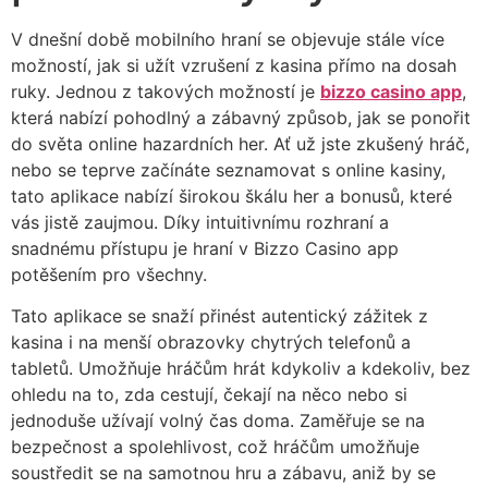
V dnešní době mobilního hraní se objevuje stále více
možností, jak si užít vzrušení z kasina přímo na dosah
ruky. Jednou z takových možností je
bizzo casino app
,
která nabízí pohodlný a zábavný způsob, jak se ponořit
do světa online hazardních her. Ať už jste zkušený hráč,
nebo se teprve začínáte seznamovat s online kasiny,
tato aplikace nabízí širokou škálu her a bonusů, které
vás jistě zaujmou. Díky intuitivnímu rozhraní a
snadnému přístupu je hraní v Bizzo Casino app
potěšením pro všechny.
Tato aplikace se snaží přinést autentický zážitek z
kasina i na menší obrazovky chytrých telefonů a
tabletů. Umožňuje hráčům hrát kdykoliv a kdekoliv, bez
ohledu na to, zda cestují, čekají na něco nebo si
jednoduše užívají volný čas doma. Zaměřuje se na
bezpečnost a spolehlivost, což hráčům umožňuje
soustředit se na samotnou hru a zábavu, aniž by se