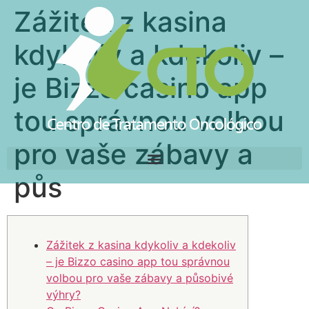
Zážitek z kasina
kdykoliv a kdekoliv –
je Bizzo casino app
tou správnou volbou
pro vaše zábavy a
půs
Zážitek z kasina kdykoliv a kdekoliv
– je Bizzo casino app tou správnou
volbou pro vaše zábavy a působivé
výhry?