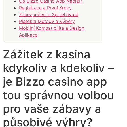
Co Bizzo Casino App Nabízí?
Registrace a První Kroky
Zabezpečení a Spolehlivost
Platební Metody a Výběry
Mobilní Kompatibilita a Design
Aplikace
Zážitek z kasina
kdykoliv a kdekoliv –
je Bizzo casino app
tou správnou volbou
pro vaše zábavy a
působivé výhry?