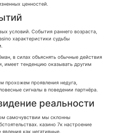
изненных ценностей.
бытий
ых условий. События раннего возраста,
asino характеристики судьбы
.
ман, в силах объяснять обычные действия
ки, имеет тенденцию оказывать другим
ом прохожем проявления недуга,
ловесные сигналы в поведении партнёра.
 видение реальности
ном самочувствии мы склонны
бстоятельствах. казино 7к настроение
 явления как негативные.