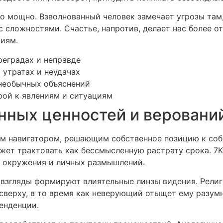
 мощно. Взволнованный человек замечает угрозы там, 
 сложностями. Счастье, напротив, делает нас более 
иям.
реградах и неправде
 утратах и неудачах
необычных объяснений
рой к явлениям и ситуациям
нных ценностей и веровани
м навигатором, решающим собственное позицию к собы
ет трактовать как бессмысленную растрату срока. 7
й окружения и личных размышлений.
взгляды формируют влиятельные линзы видения. Религ
сверху, в то время как неверующий отыщет ему разумн
енденции.