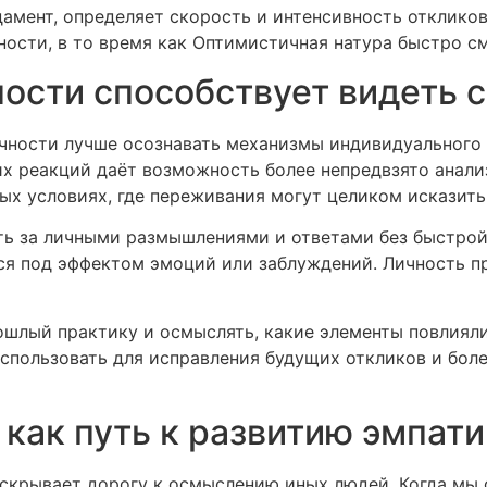
мент, определяет скорость и интенсивность откликов 
ности, в то время как Оптимистичная натура быстро с
ности способствует видеть 
чности лучше осознавать механизмы индивидуального
х реакций даёт возможность более непредвзято анали
ых условиях, где переживания могут целиком исказить
ть за личными размышлениями и ответами без быстрой
ься под эффектом эмоций или заблуждений. Личность п
ошлый практику и осмыслять, какие элементы повлиял
использовать для исправления будущих откликов и бол
как путь к развитию эмпат
скрывает дорогу к осмыслению иных людей. Когда мы 