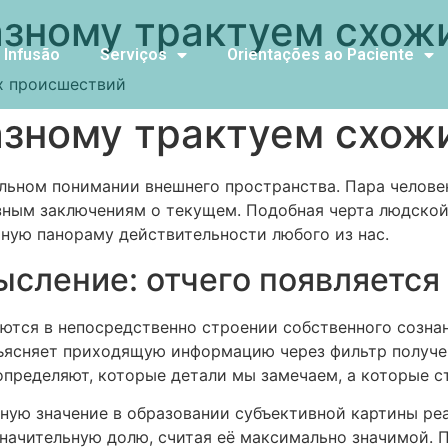
зному трактуем схож
 Infusão
Serviços
Orientações ao Paciente
х происшествий
зному трактуем схож
льном понимании внешнего пространства. Пара челове
азным заключениям о текущем. Подобная черта людско
ную панораму действительности любого из нас.
сление: отчего появляется
ются в непосредственно строении собственного созна
бъясняет приходящую информацию через фильтр получен
пределяют, которые детали мы замечаем, а которые с
ную значение в образовании субъективной картины реа
начительную долю, считая её максимально значимой. 