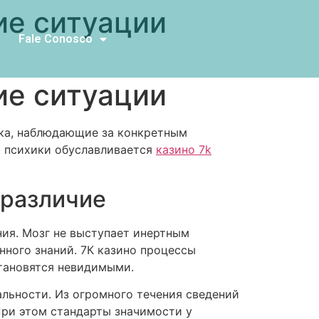
ие ситуации
Fale Conosco
ие ситуации
ка, наблюдающие за конкретным
й психики обуславливается
казино 7k
 различие
ния. Мозг не выступает инертным
ного знаний. 7К казино процессы
тановятся невидимыми.
льности. Из огромного течения сведений
При этом стандарты значимости у