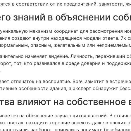
тся в соответствии от их предпочтений, занятости, ж
о знаний в объяснении со
 уникальную механизм координат для рассмотрения нов
ния создают внутри находящиеся модели ответа. 7k c
 нормальным, опасным, желательным или неприемлемым
ачительно изменяет видение. Личность, переживший об
орот, тот, кто развивался в среде доверия и поддерж
.
ет отпечаток на восприятие. Врач заметит в встречн
тивные особенности здания, а эксперт обнаружит бесс
тва влияют на собственное
ывается на объяснение случающихся явлений. В отлич
х цветах, находить хорошие аспекты даже в плохих о
радость или, наоборот, принудить понимать безобидные