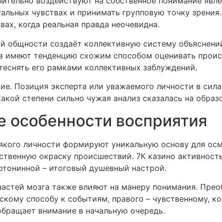
чительно воздействуют на собственное понимание явл
уальных чувствах и принимать групповую точку зрения
ах, когда реальная правда неочевидна.
й общности создаёт коллективную систему объяснений
ёв имеют тенденцию схожим способом оценивать прои
стеснять его рамками коллективных заблуждений.
ие. Позиция эксперта или уважаемого личности в сил
какой степени сильно чужая анализ сказалась на образ
 особенности восприятия
якого личности формируют уникальную основу для осм
вственную окраску происшествий. 7К казино активнос
ротонинной – итоговый душевный настрой.
астей мозга также влияют на манеру понимания. Пре
скому способу к событиям, правого – чувственному, к
обращает внимание в начальную очередь.