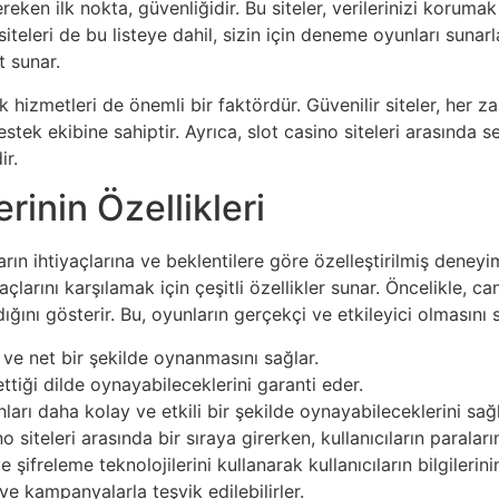
ereken ilk nokta, güvenliğidir. Bu siteler, verilerinizi koruma
iteleri de bu listeye dahil, sizin için deneme oyunları suna
t sunar.
tek hizmetleri de önemli bir faktördür. Güvenilir siteler, her
k ekibine sahiptir. Ayrıca, slot casino siteleri arasında se
ir.
erinin Özellikleri
ıların ihtiyaçlarına ve beklentilere göre özelleştirilmiş deneyim
yaçlarını karşılamak için çeşitli özellikler sunar. Öncelikle, 
ını gösterir. Bu, oyunların gerçekçi ve etkileyici olmasını s
ı ve net bir şekilde oynanmasını sağlar.
 ettiği dilde oynayabileceklerini garanti eder.
nları daha kolay ve etkili bir şekilde oynayabileceklerini sağl
ino siteleri arasında bir sıraya girerken, kullanıcıların parala
ve şifreleme teknolojilerini kullanarak kullanıcıların bilgileri
r ve kampanyalarla teşvik edilebilirler.