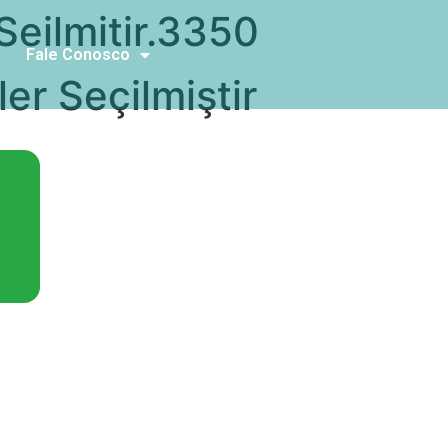
 Seilmitir.3350
Fale Conosco
ler Seçilmiştir