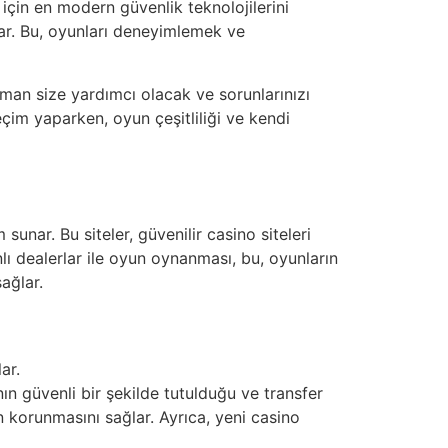
k için en modern güvenlik teknolojilerini
rlar. Bu, oyunları deneyimlemek ve
 zaman size yardımcı olacak ve sorunlarınızı
çim yaparken, oyun çeşitliliği ve kendi
 sunar. Bu siteler, güvenilir casino siteleri
canlı dealerlar ile oyun oynanması, bu, oyunların
ağlar.
ar.
rının güvenli bir şekilde tutulduğu ve transfer
nin korunmasını sağlar. Ayrıca, yeni casino