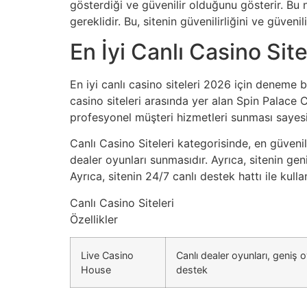
gösterdiği ve güvenilir olduğunu gösterir. Bu n
gereklidir. Bu, sitenin güvenilirliğini ve güvenilirl
En İyi Canlı Casino Sit
En iyi canlı casino siteleri 2026 için deneme b
casino siteleri arasında yer alan Spin Palace C
profesyonel müşteri hizmetleri sunması sayesi
Canlı Casino Siteleri kategorisinde, en güvenil
dealer oyunları sunmasıdır. Ayrıca, sitenin ge
Ayrıca, sitenin 24/7 canlı destek hattı ile kulla
Canlı Casino Siteleri
Özellikler
Live Casino
Canlı dealer oyunları, geniş 
House
destek