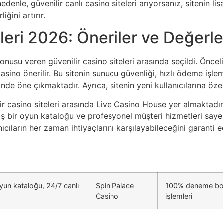
edenle, güvenilir canlı casino siteleri arıyorsanız, sitenin 
iğini artırır.
eleri 2026: Öneriler ve Değerl
onusu veren güvenilir casino siteleri arasında seçildi. Öncelik
asino önerilir. Bu sitenin sunucu güvenliği, hızlı ödeme işle
nde öne çıkmaktadır. Ayrıca, sitenin yeni kullanıcılarına 
ir casino siteleri arasında Live Casino House yer almaktadır. 
niş bir oyun kataloğu ve profesyonel müşteri hizmetleri sayes
nıcıların her zaman ihtiyaçlarını karşılayabileceğini garanti e
oyun kataloğu, 24/7 canlı
Spin Palace
100% deneme bonu
Casino
işlemleri